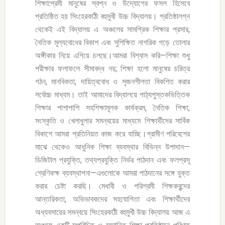
শিক্ষাপ্রেমী মানুষের স্বপ্ন ও উদ্যোগের ফসল হিসেবে
প্রতিষ্ঠিত হয় সিংহেরকাঠী বহুমুখী উচ্চ বিদ্যালয়। প্রতিষ্ঠালগ্ন
থেকেই এই বিদ্যালয় এ অঞ্চলের সামগ্রিক শিক্ষার প্রসার,
নৈতিক মূল্যবোধের বিকাশ এবং সুশিক্ষিত নাগরিক গড়ে তোলার
অঙ্গীকার নিয়ে এগিয়ে চলছে।আমরা বিশ্বাস করি—শিক্ষা শুধু
পরীক্ষার ফলাফলে সীমাবদ্ধ নয়; শিক্ষা হলো মানুষের চরিত্র
গঠন, মানবিকতা, দায়িত্ববোধ ও সৃজনশীলতা বিকশিত করার
সর্বোচ্চ মাধ্যম। তাই আমাদের বিদ্যালয়ে পাঠ্যপুস্তকভিত্তিক
শিক্ষার পাশাপাশি সহশিক্ষামূলক কার্যক্রম, নৈতিক শিক্ষা,
সংস্কৃতি ও খেলাধুলার সমন্বয়ের মাধ্যমে শিক্ষার্থীদের সার্বিক
বিকাশে আমরা প্রতিনিয়ত কাজ করে যাচ্ছি।গ্রামীণ পরিবেশের
মাঝে থেকেও আধুনিক শিক্ষা ব্যবস্থার বিভিন্ন উপাদান—
ডিজিটাল প্রযুক্তি, তথ্যপ্রযুক্তি নির্ভর পাঠদান এবং ফলপ্রসূ
শ্রেণিকক্ষ ব্যবস্থাপনা—এগুলোকে আমরা পাঠদানের সঙ্গে যুক্ত
করার চেষ্টা করছি। মেধাবী ও পরিশ্রমী শিক্ষকবৃন্দের
আন্তরিকতা, অভিভাবকদের সহযোগিতা এবং শিক্ষার্থীদের
অধ্যবসায়ের সমন্বয়ে সিংহেরকাঠী বহুমুখী উচ্চ বিদ্যালয় আজ এ