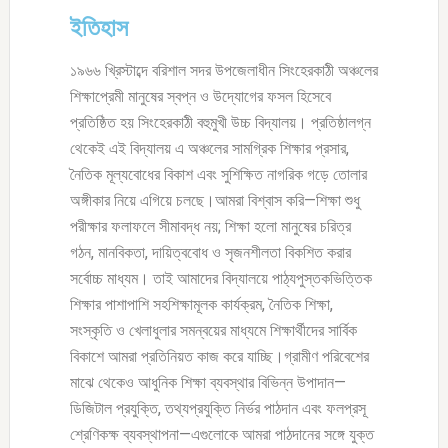
ইতিহাস
১৯৬৬ খ্রিস্টাব্দে বরিশাল সদর উপজেলাধীন সিংহেরকাঠী অঞ্চলের
শিক্ষাপ্রেমী মানুষের স্বপ্ন ও উদ্যোগের ফসল হিসেবে
প্রতিষ্ঠিত হয় সিংহেরকাঠী বহুমুখী উচ্চ বিদ্যালয়। প্রতিষ্ঠালগ্ন
থেকেই এই বিদ্যালয় এ অঞ্চলের সামগ্রিক শিক্ষার প্রসার,
নৈতিক মূল্যবোধের বিকাশ এবং সুশিক্ষিত নাগরিক গড়ে তোলার
অঙ্গীকার নিয়ে এগিয়ে চলছে।আমরা বিশ্বাস করি—শিক্ষা শুধু
পরীক্ষার ফলাফলে সীমাবদ্ধ নয়; শিক্ষা হলো মানুষের চরিত্র
গঠন, মানবিকতা, দায়িত্ববোধ ও সৃজনশীলতা বিকশিত করার
সর্বোচ্চ মাধ্যম। তাই আমাদের বিদ্যালয়ে পাঠ্যপুস্তকভিত্তিক
শিক্ষার পাশাপাশি সহশিক্ষামূলক কার্যক্রম, নৈতিক শিক্ষা,
সংস্কৃতি ও খেলাধুলার সমন্বয়ের মাধ্যমে শিক্ষার্থীদের সার্বিক
বিকাশে আমরা প্রতিনিয়ত কাজ করে যাচ্ছি।গ্রামীণ পরিবেশের
মাঝে থেকেও আধুনিক শিক্ষা ব্যবস্থার বিভিন্ন উপাদান—
ডিজিটাল প্রযুক্তি, তথ্যপ্রযুক্তি নির্ভর পাঠদান এবং ফলপ্রসূ
শ্রেণিকক্ষ ব্যবস্থাপনা—এগুলোকে আমরা পাঠদানের সঙ্গে যুক্ত